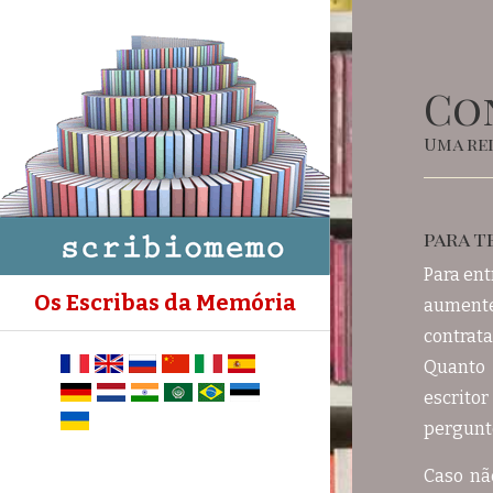
Co
Uma re
para t
Para ent
Os Escribas da Memória
aument
contrata
Quanto 
escrito
pergunte
Caso nã