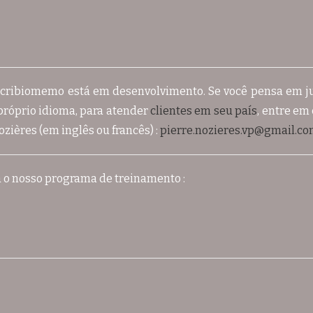
Scribiomemo está em desenvolvimento. Se você pensa em ju
próprio idioma, para atender
clientes em seu país
, entre em
ozières (em inglês ou francês) :
pierre.nozieres.vp@gmail.c
 o nosso programa de treinamento :