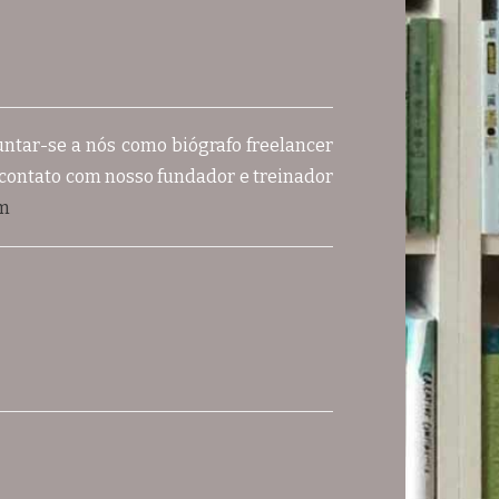
ntar-se a nós como biógrafo freelancer
 contato com nosso fundador e treinador
om