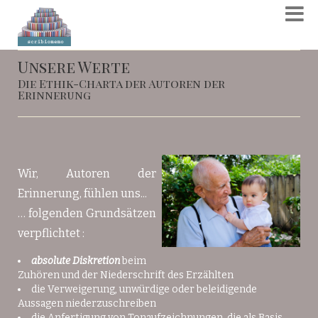
Unsere Werte
Die Ethik-Charta der Autoren der
Erinnerung
Wir, Autoren der
Erinnerung, fühlen uns...
… folgenden Grundsätzen
verpflichtet :
absolute Diskretion
beim
Zuhören und der Niederschrift des Erzählten
die Verweigerung, unwürdige oder beleidigende
Aussagen niederzuschreiben
die Anfertigung von Tonaufzeichnungen, die als Basis